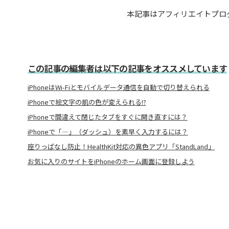
本記事はアフィリエイトプロ
この記事の編集者は以下の記事をオススメしています
iPhoneはWi-Fiとモバイルデータ通信を自動で切り替えられる
iPhoneで絵文字の肌の色が変えられる!?
iPhoneで間違えて閉じたタブをすぐに開き直すには？
iPhoneで「—」（ダッシュ）を素早く入力するには？
座りっぱなし防止！HealthKit対応の異色アプリ「StandLand」
お気に入りのサイトをiPhoneのホーム画面に登録しよう