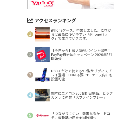
アクセスランキング
iPhoneケース、卒業しました。これか
らは最高に使いやすい「iPhoneバッ
ク」で生きていきます。
【今日から】最大30％ポイント還元！
PayPay自治体キャンペーン 2026年8月
開始分
USB-Cだけで使える9.2型サブディスプ
レイ登場 HDMI不要でPCケース内にも
設置可能
熊本にエアコン300台即日納品、ビック
カメラに称賛「大ファインプレー」
「つながりにくい」改善なるか ドコ
モ、最新基地局を全国展開へ