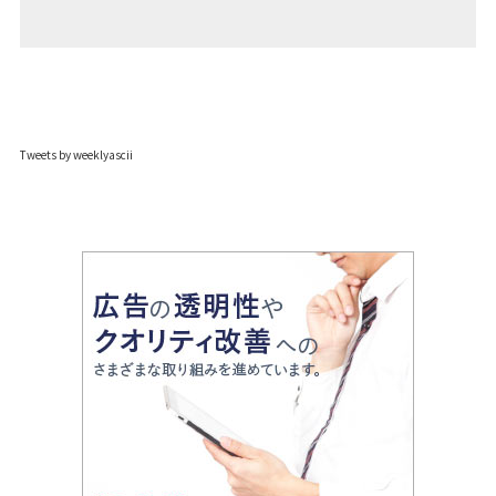
Tweets by weeklyascii