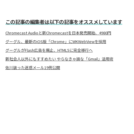
この記事の編集者は以下の記事をオススメしています
Chromecast Audioと新Chromecastを日本発売開始、4980円
グーグル、最新のiOS版「Chrome」にWKWebViewを採用
グーグルがFlash広告を廃止、HTML5に完全移行へ
新社会人以外にもすすめたい やらなきゃ損な「Gmail」活用術
佐川装った迷惑メール19例公開