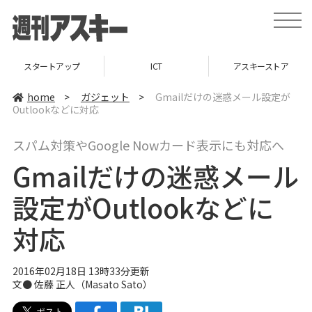
t
o
g
g
l
スタートアップ
ICT
アスキーストア
e
n
a
home
>
ガジェット
>
Gmailだけの迷惑メール設定が
v
Outlookなどに対応
i
g
a
スパム対策やGoogle Nowカード表示にも対応へ
t
i
Gmailだけの迷惑メール
o
n
設定がOutlookなどに
対応
2016年02月18日 13時33分更新
文●
佐藤 正人（Masato Sato）