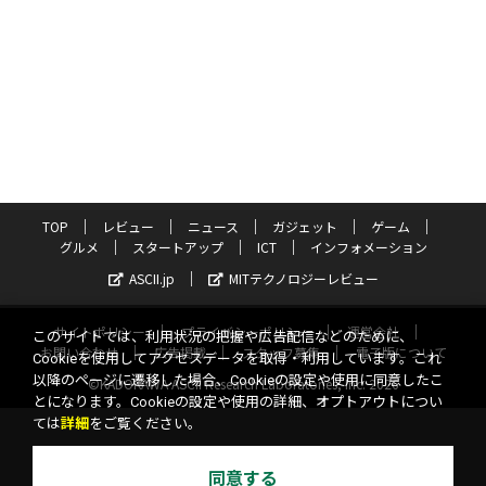
TOP
レビュー
ニュース
ガジェット
ゲーム
グルメ
スタートアップ
ICT
インフォメーション
ASCII.jp
MITテクノロジーレビュー
サイトポリシー
プライバシーポリシー
運営会社
このサイトでは、利用状況の把握や広告配信などのために、
お問い合わせ
広告掲載
スタッフ募集
電子版について
Cookieを使用してアクセスデータを取得・利用しています。これ
以降のページに遷移した場合、Cookieの設定や使用に同意したこ
©KADOKAWA ASCII Research Laboratories, Inc. 2026
とになります。Cookieの設定や使用の詳細、オプトアウトについ
ては
詳細
をご覧ください。
同意する