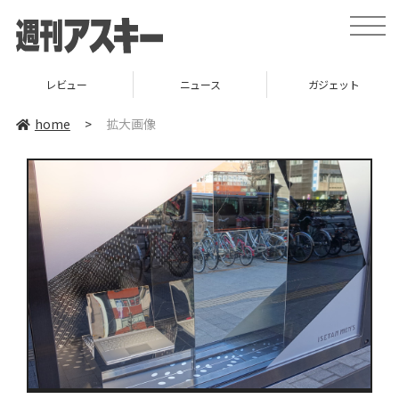
toggle
naviga
レビュー
ニュース
ガジェット
home
>
拡大画像