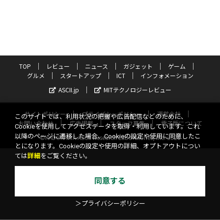
TOP
レビュー
ニュース
ガジェット
ゲーム
グルメ
スタートアップ
ICT
インフォメーション
ASCII.jp
MITテクノロジーレビュー
サイトポリシー
プライバシーポリシー
運営会社
このサイトでは、利用状況の把握や広告配信などのために、
お問い合わせ
広告掲載
スタッフ募集
電子版について
Cookieを使用してアクセスデータを取得・利用しています。これ
以降のページに遷移した場合、Cookieの設定や使用に同意したこ
©KADOKAWA ASCII Research Laboratories, Inc. 2026
とになります。Cookieの設定や使用の詳細、オプトアウトについ
ては
詳細
をご覧ください。
同意する
＞プライバシーポリシー