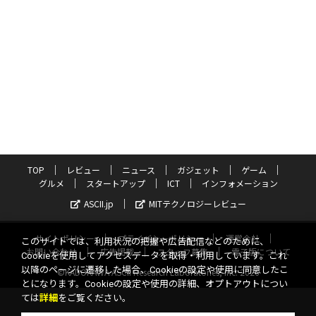
TOP
レビュー
ニュース
ガジェット
ゲーム
グルメ
スタートアップ
ICT
インフォメーション
ASCII.jp
MITテクノロジーレビュー
サイトポリシー
プライバシーポリシー
運営会社
このサイトでは、利用状況の把握や広告配信などのために、
お問い合わせ
広告掲載
スタッフ募集
電子版について
Cookieを使用してアクセスデータを取得・利用しています。これ
以降のページに遷移した場合、Cookieの設定や使用に同意したこ
©KADOKAWA ASCII Research Laboratories, Inc. 2026
とになります。Cookieの設定や使用の詳細、オプトアウトについ
ては
詳細
をご覧ください。