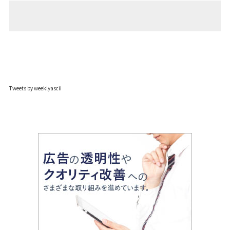
Tweets by weeklyascii