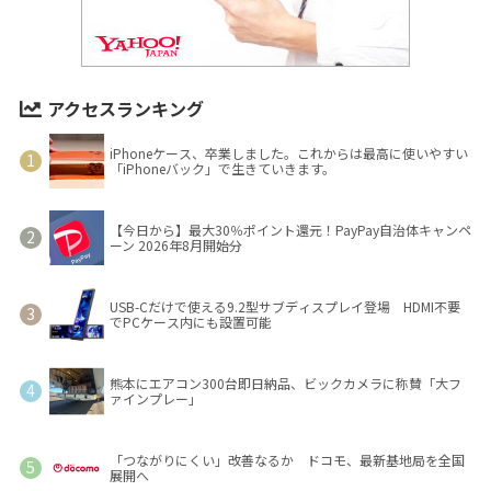
アクセスランキング
iPhoneケース、卒業しました。これからは最高に使いやすい
「iPhoneバック」で生きていきます。
【今日から】最大30％ポイント還元！PayPay自治体キャンペ
ーン 2026年8月開始分
USB-Cだけで使える9.2型サブディスプレイ登場 HDMI不要
でPCケース内にも設置可能
熊本にエアコン300台即日納品、ビックカメラに称賛「大フ
ァインプレー」
「つながりにくい」改善なるか ドコモ、最新基地局を全国
展開へ