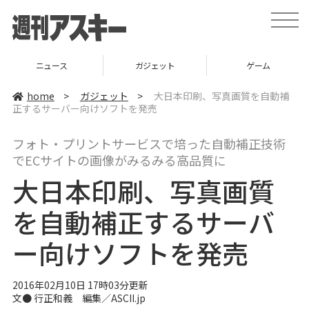
t
o
g
g
l
ニュース
ガジェット
ゲーム
e
n
a
home
>
ガジェット
>
大日本印刷、写真画質を自動補
v
正するサーバー向けソフトを発売
i
g
a
フォト・プリントサービスで培った自動補正技術
t
i
でECサイトの画像がみるみる高品質に
o
n
大日本印刷、写真画質
を自動補正するサーバ
ー向けソフトを発売
2016年02月10日 17時03分更新
文● 行正和義 編集／ASCII.jp