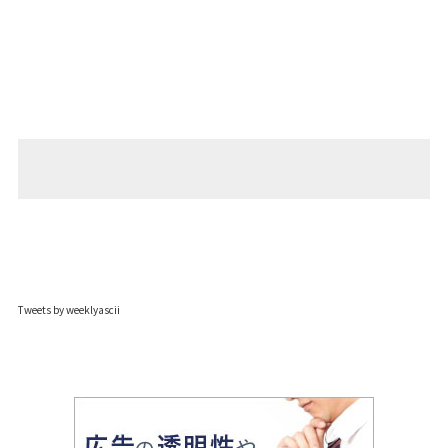
Tweets by weeklyascii