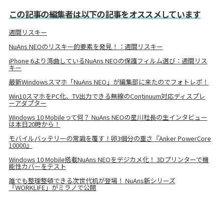
この記事の編集者は以下の記事をオススメしています
週間リスキー
NuAns NEOのリスキー的要素を発見！：週間リスキー
iPhone 6より湾曲しているNuAns NEOの保護フィルム選び：週間リス
キー
最新Windowsスマホ「NuAns NEO」が編集部に来たのでフォトレポ！
Win10スマホをPC化、TV出力できる無線のContinuum対応ディスプレ
ーアダプター
Windows 10 Mobileって何？ NuAns NEOの星川社長の生インタビュー
は本日20時から！
モバイルバッテリーの常識を覆す！卵3個分の重さ『Anker PowerCore
10000』
Windows 10 Mobile搭載NuAns NEOをデジカメ化！ 3Dプリンターで機
能性カバーをテスト
誰でも整理整頓できる次世代机が登場！ NuAns新シリーズ
「WORKLIFE」がミラノで公開