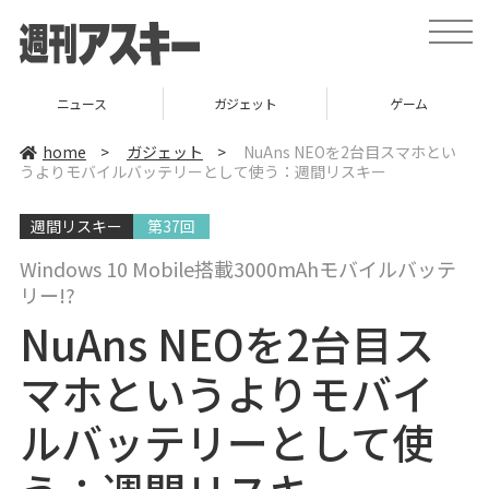
t
o
g
g
l
ニュース
ガジェット
ゲーム
e
n
a
home
>
ガジェット
>
NuAns NEOを2台目スマホとい
v
うよりモバイルバッテリーとして使う：週間リスキー
i
g
a
週間リスキー
第37回
t
i
o
Windows 10 Mobile搭載3000mAhモバイルバッテ
n
リー!?
NuAns NEOを2台目ス
マホというよりモバイ
ルバッテリーとして使