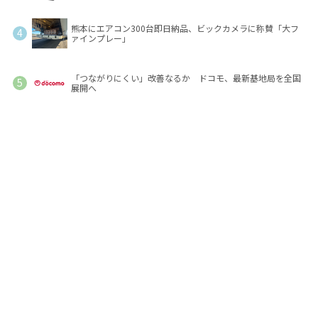
熊本にエアコン300台即日納品、ビックカメラに称賛「大フ
ァインプレー」
「つながりにくい」改善なるか ドコモ、最新基地局を全国
展開へ