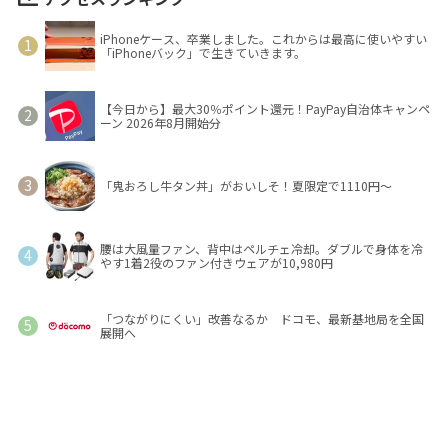
iPhoneケース、卒業しました。これからは最高に使いやすい
「iPhoneバック」で生きていきます。
【今日から】最大30％ポイント還元！PayPay自治体キャンペ
ーン 2026年8月開始分
「鬼おろし牛タン丼」がおいしそ！夏限定で1110円～
腰は大風量ファン、背中はペルチェ冷却。ダブルで身体を冷
やす1着2役のファン付きウェアが10,980円
「つながりにくい」改善なるか ドコモ、最新基地局を全国
展開へ