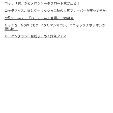
ロッテ「爽」からメロンソーダフロート味が出る！
ロッテアイス、爽とクーリッシュに秋の人気フレーバーが戻ってきた!!
雪見だいふくに「おしるこ味」登場、12月発売
リッチな「MOW（モウ) イタリアンマロン」コニャックナポレオンが
隠し味！
ハーゲンダッツ、金粉きらめく抹茶アイス