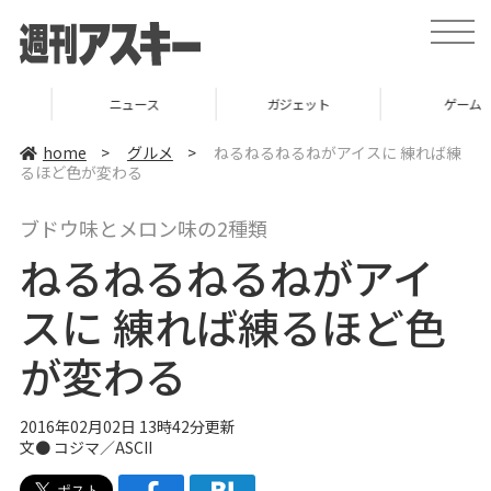
t
o
g
g
l
ニュース
ガジェット
ゲーム
e
n
a
home
>
グルメ
>
ねるねるねるねがアイスに 練れば練
v
るほど色が変わる
i
g
a
ブドウ味とメロン味の2種類
t
i
ねるねるねるねがアイ
o
n
スに 練れば練るほど色
が変わる
2016年02月02日 13時42分更新
文●
コジマ／ASCII