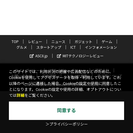
TOP
レビュー
ニュース
ガジェット
ゲーム
グルメ
スタートアップ
ICT
インフォメーション
ASCII.jp
MITテクノロジーレビュー
サイトポリシー
プライバシーポリシー
運営会社
このサイトでは、利用状況の把握や広告配信などのために、
お問い合わせ
広告掲載
スタッフ募集
電子版について
Cookieを使用してアクセスデータを取得・利用しています。これ
以降のページに遷移した場合、Cookieの設定や使用に同意したこ
©KADOKAWA ASCII Research Laboratories, Inc. 2026
とになります。Cookieの設定や使用の詳細、オプトアウトについ
ては
詳細
をご覧ください。
同意する
＞プライバシーポリシー