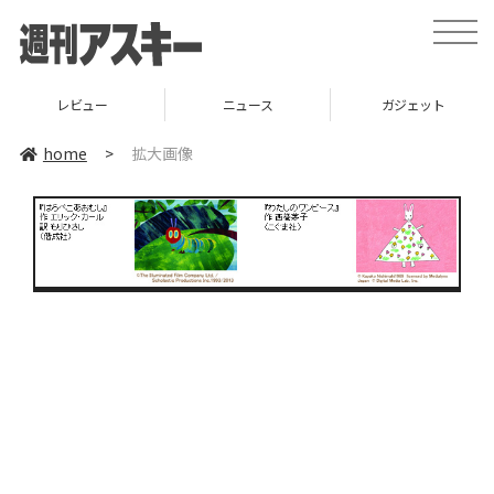
toggle
naviga
レビュー
ニュース
ガジェット
home
>
拡大画像