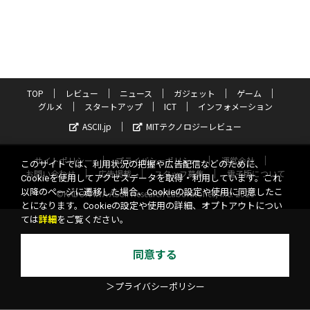
TOP
レビュー
ニュース
ガジェット
ゲーム
グルメ
スタートアップ
ICT
インフォメーション
ASCII.jp
MITテクノロジーレビュー
サイトポリシー
プライバシーポリシー
運営会社
このサイトでは、利用状況の把握や広告配信などのために、
お問い合わせ
広告掲載
スタッフ募集
電子版について
Cookieを使用してアクセスデータを取得・利用しています。これ
以降のページに遷移した場合、Cookieの設定や使用に同意したこ
©KADOKAWA ASCII Research Laboratories, Inc. 2026
とになります。Cookieの設定や使用の詳細、オプトアウトについ
ては
詳細
をご覧ください。
同意する
＞プライバシーポリシー