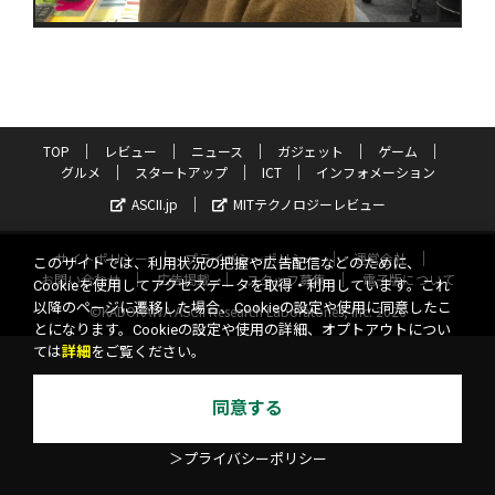
TOP
レビュー
ニュース
ガジェット
ゲーム
グルメ
スタートアップ
ICT
インフォメーション
ASCII.jp
MITテクノロジーレビュー
サイトポリシー
プライバシーポリシー
運営会社
このサイトでは、利用状況の把握や広告配信などのために、
お問い合わせ
広告掲載
スタッフ募集
電子版について
Cookieを使用してアクセスデータを取得・利用しています。これ
以降のページに遷移した場合、Cookieの設定や使用に同意したこ
©KADOKAWA ASCII Research Laboratories, Inc. 2026
とになります。Cookieの設定や使用の詳細、オプトアウトについ
ては
詳細
をご覧ください。
同意する
＞プライバシーポリシー