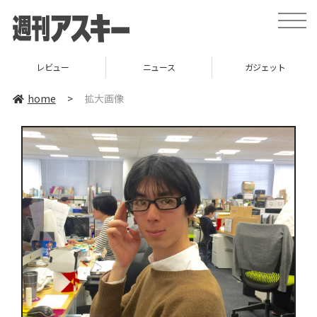
toggle
naviga
レビュー
ニュース
ガジェット
home
>
拡大画像