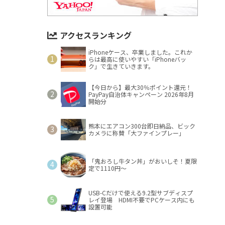
アクセスランキング
iPhoneケース、卒業しました。これか
らは最高に使いやすい「iPhoneバッ
ク」で生きていきます。
【今日から】最大30％ポイント還元！
PayPay自治体キャンペーン 2026年8月
開始分
熊本にエアコン300台即日納品、ビック
カメラに称賛「大ファインプレー」
「鬼おろし牛タン丼」がおいしそ！夏限
定で1110円～
USB-Cだけで使える9.2型サブディスプ
レイ登場 HDMI不要でPCケース内にも
設置可能