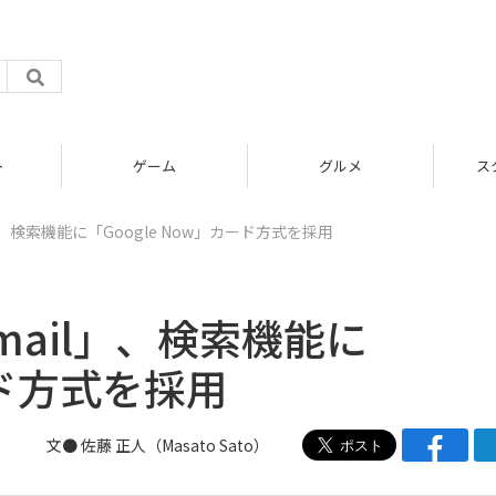
グルメ
スタートアップ
il」、検索機能に「Google Now」カード方式を採用
Gmail」、検索機能に
ード方式を採用
文●
佐藤 正人（Masato Sato）