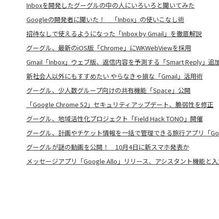
Inboxを開発したグーグルの中の人にいろいろと聞いてみた
Googleの開発者に聞いた！ 「Inbox」の使いこなし術
招待なしで使えるようになった「Inbox by Gmail」を徹底解説
グーグル、最新のiOS版「Chrome」にWKWebViewを採用
Gmail「Inbox」ウェブ版、返信内容を予測する「Smart Reply」追
新社会人以外にもすすめたい やらなきゃ損な「Gmail」活用術
グーグル、少人数グループ向けの共有機能「Space」公開
「Google Chrome 52」セキュリティアップデート、脆弱性を修正
グーグル、地域活性化プロジェクト「Field Hack TONO」開催
グーグル、計画やチケット情報を一括で管理できる旅行アプリ「Googl
グーグルが謎の動画を公開！ 10月4日に新スマホ発表か
メッセージアプリ「Google Allo」リリース、アシスタント機能