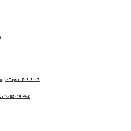
加
e Trips」をリリース
と入力予測機能を搭載