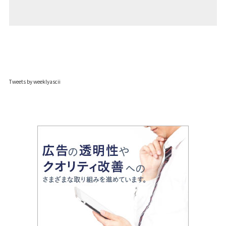
Tweets by weeklyascii