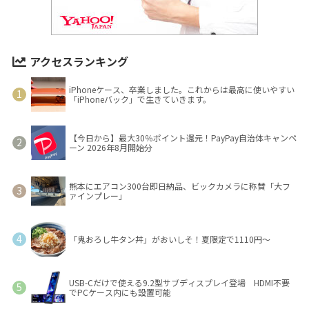
アクセスランキング
iPhoneケース、卒業しました。これからは最高に使いやすい
「iPhoneバック」で生きていきます。
【今日から】最大30％ポイント還元！PayPay自治体キャンペ
ーン 2026年8月開始分
熊本にエアコン300台即日納品、ビックカメラに称賛「大フ
ァインプレー」
「鬼おろし牛タン丼」がおいしそ！夏限定で1110円～
USB-Cだけで使える9.2型サブディスプレイ登場 HDMI不要
でPCケース内にも設置可能