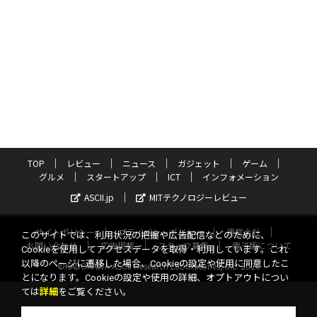
TOP
レビュー
ニュース
ガジェット
ゲーム
グルメ
スタートアップ
ICT
インフォメーション
ASCII.jp
MITテクノロジーレビュー
サイトポリシー
プライバシーポリシー
運営会社
このサイトでは、利用状況の把握や広告配信などのために、
お問い合わせ
広告掲載
スタッフ募集
電子版について
Cookieを使用してアクセスデータを取得・利用しています。これ
以降のページに遷移した場合、Cookieの設定や使用に同意したこ
©KADOKAWA ASCII Research Laboratories, Inc. 2026
とになります。Cookieの設定や使用の詳細、オプトアウトについ
ては
詳細
をご覧ください。