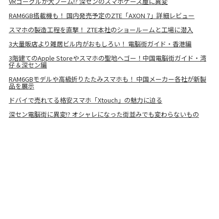
VRゴーグルが大ブーム!? 深センのスマホケース屋に異変
RAM6GB搭載機も！ 国内発売予定のZTE「AXON 7」詳細レビュー
スマホの製造工程を直撃！ ZTE本社のショールームと工場に潜入
3大量販店より雑居ビル内がおもしろい！ 電脳街ガイド・香港編
3階建てのApple Storeやスマホの聖地へゴー！中国電脳街ガイド・湾
仔＆深セン編
RAM6GBモデルや高級折りたたみスマホも！ 中国メーカー各社が新製
品を展示
ドバイで売れてる格安スマホ「Xtouch」の魅力に迫る
深セン電脳街に異変!? オシャレになった街並みでも変わらないもの