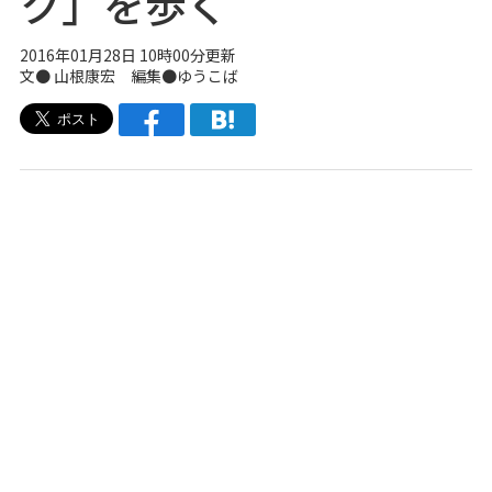
ク」を歩く
2016年01月28日 10時00分更新
文●
山根康宏
編集●
ゆうこば