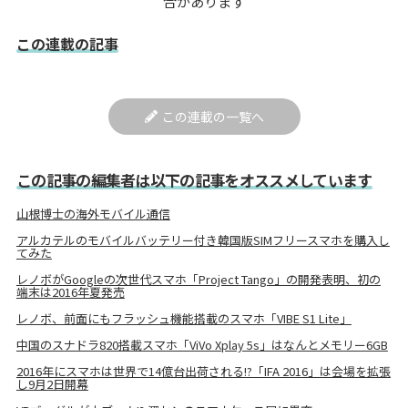
合があります
この連載の記事
この連載の一覧へ
この記事の編集者は以下の記事をオススメしています
山根博士の海外モバイル通信
アルカテルのモバイルバッテリー付き韓国版SIMフリースマホを購入し
てみた
レノボがGoogleの次世代スマホ「Project Tango」の開発表明、初の
端末は2016年夏発売
レノボ、前面にもフラッシュ機能搭載のスマホ「VIBE S1 Lite」
中国のスナドラ820搭載スマホ「ViVo Xplay 5s」はなんとメモリー6GB
2016年にスマホは世界で14億台出荷される!?「IFA 2016」は会場を拡張
し9月2日開幕