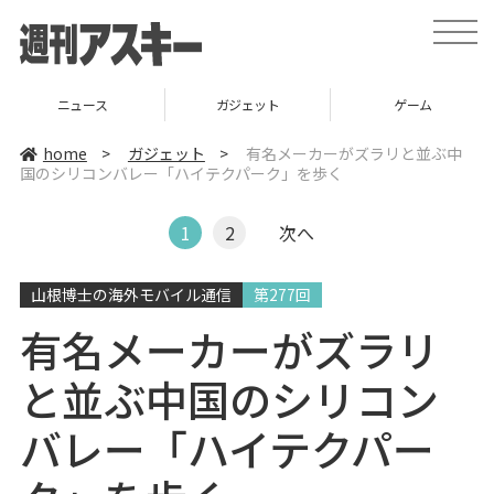
t
o
g
g
l
ニュース
ガジェット
ゲーム
e
n
a
home
>
ガジェット
>
有名メーカーがズラリと並ぶ中
v
国のシリコンバレー「ハイテクパーク」を歩く
i
g
a
t
1
2
次へ
i
o
n
山根博士の海外モバイル通信
第277回
有名メーカーがズラリ
と並ぶ中国のシリコン
バレー「ハイテクパー