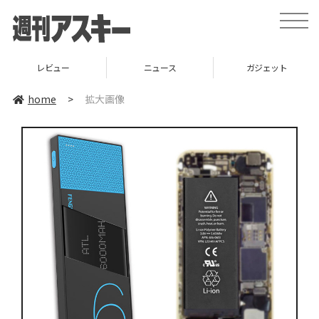
toggle
naviga
レビュー
ニュース
ガジェット
home
>
拡大画像