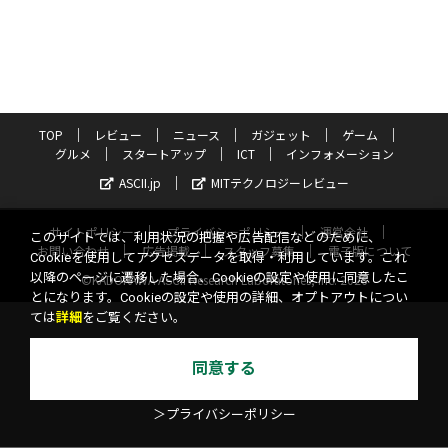
TOP
レビュー
ニュース
ガジェット
ゲーム
グルメ
スタートアップ
ICT
インフォメーション
ASCII.jp
MITテクノロジーレビュー
サイトポリシー
プライバシーポリシー
運営会社
このサイトでは、利用状況の把握や広告配信などのために、
お問い合わせ
広告掲載
スタッフ募集
電子版について
Cookieを使用してアクセスデータを取得・利用しています。これ
以降のページに遷移した場合、Cookieの設定や使用に同意したこ
©KADOKAWA ASCII Research Laboratories, Inc. 2026
とになります。Cookieの設定や使用の詳細、オプトアウトについ
ては
詳細
をご覧ください。
同意する
＞プライバシーポリシー