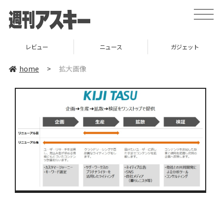
toggle
naviga
レビュー
ニュース
ガジェット
home
>
拡大画像