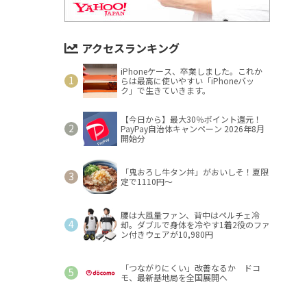
アクセスランキング
iPhoneケース、卒業しました。これか
らは最高に使いやすい「iPhoneバッ
ク」で生きていきます。
【今日から】最大30％ポイント還元！
PayPay自治体キャンペーン 2026年8月
開始分
「鬼おろし牛タン丼」がおいしそ！夏限
定で1110円～
腰は大風量ファン、背中はペルチェ冷
却。ダブルで身体を冷やす1着2役のファ
ン付きウェアが10,980円
「つながりにくい」改善なるか ドコ
モ、最新基地局を全国展開へ