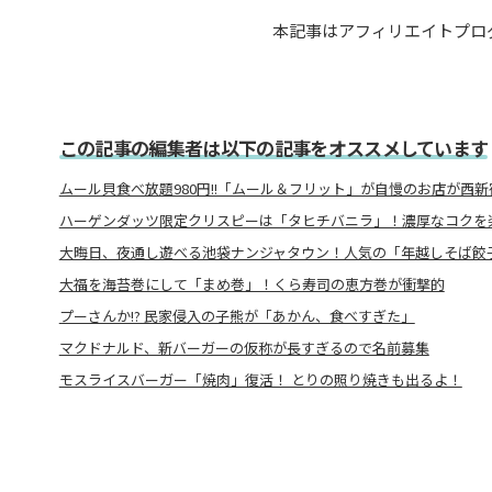
本記事はアフィリエイトプロ
この記事の編集者は以下の記事をオススメしています
ムール貝食べ放題980円!!「ムール＆フリット」が自慢のお店が西新
ハーゲンダッツ限定クリスピーは「タヒチバニラ」！濃厚なコクを
大晦日、夜通し遊べる池袋ナンジャタウン！人気の「年越しそば餃
大福を海苔巻にして「まめ巻」！くら寿司の恵方巻が衝撃的
プーさんか!? 民家侵入の子熊が「あかん、食べすぎた」
マクドナルド、新バーガーの仮称が長すぎるので名前募集
モスライスバーガー「焼肉」復活！ とりの照り焼きも出るよ！