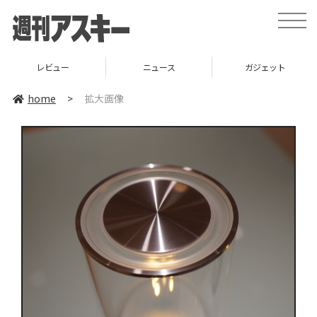
toggle
naviga
レビュー
ニュース
ガジェット
home
>
拡大画像