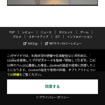
TOP
レビュー
ニュース
ガジェット
ゲーム
グルメ
スタートアップ
ICT
インフォメーション
ASCII.jp
MITテクノロジーレビュー
サイトポリシー
プライバシーポリシー
運営会社
このサイトでは、利用状況の把握や広告配信などのために、
お問い合わせ
広告掲載
スタッフ募集
電子版について
Cookieを使用してアクセスデータを取得・利用しています。これ
以降のページに遷移した場合、Cookieの設定や使用に同意したこ
©KADOKAWA ASCII Research Laboratories, Inc. 2026
とになります。Cookieの設定や使用の詳細、オプトアウトについ
ては
詳細
をご覧ください。
同意する
＞プライバシーポリシー