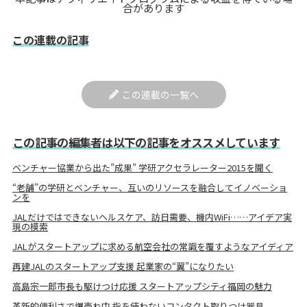
合があります
この連載の記事
この連載の一覧へ
この記事の編集者は以下の記事をオススメしています
ベンチャー協業から出た”成果” 学研アクセラレーター2015を聞く
“老舗”の学研とベンチャー、互いのリソースを融合してイノベーショ
ンを
JALだけではできないヘルスケア、訪日需要、機内WiFi……アイデア実
現の模索
JALがスタートアップに求める航空会社の常識を覆すようなアイディア
再建JALのスタートアップ支援 起業家の“翼”になりたい
高島宗一郎市長も駆けつけ応援 スタートアップシティ福岡の魅力
革新的便利さで爆売れ中 指を使わないコンタクト取りつけ器具