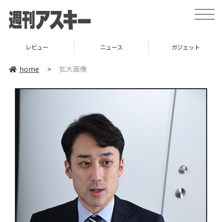
toggle
naviga
レビュー
ニュース
ガジェット
home
>
拡大画像