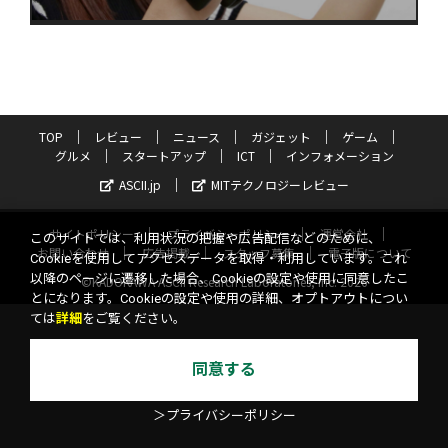
TOP
レビュー
ニュース
ガジェット
ゲーム
グルメ
スタートアップ
ICT
インフォメーション
ASCII.jp
MITテクノロジーレビュー
サイトポリシー
プライバシーポリシー
運営会社
このサイトでは、利用状況の把握や広告配信などのために、
お問い合わせ
広告掲載
スタッフ募集
電子版について
Cookieを使用してアクセスデータを取得・利用しています。これ
以降のページに遷移した場合、Cookieの設定や使用に同意したこ
©KADOKAWA ASCII Research Laboratories, Inc. 2026
とになります。Cookieの設定や使用の詳細、オプトアウトについ
ては
詳細
をご覧ください。
同意する
＞プライバシーポリシー