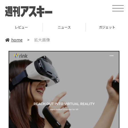
toggle
naviga
レビュー
ニュース
ガジェット
home
>
拡大画像