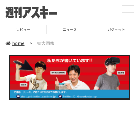
toggle
naviga
レビュー
ニュース
ガジェット
home
>
拡大画像