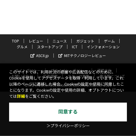
TOP
レビュー
ニュース
ガジェット
ゲーム
グルメ
スタートアップ
ICT
インフォメーション
ASCII.jp
MITテクノロジーレビュー
サイトポリシー
プライバシーポリシー
運営会社
このサイトでは、利用状況の把握や広告配信などのために、
お問い合わせ
広告掲載
スタッフ募集
電子版について
Cookieを使用してアクセスデータを取得・利用しています。これ
以降のページに遷移した場合、Cookieの設定や使用に同意したこ
©KADOKAWA ASCII Research Laboratories, Inc. 2026
とになります。Cookieの設定や使用の詳細、オプトアウトについ
ては
詳細
をご覧ください。
同意する
＞プライバシーポリシー