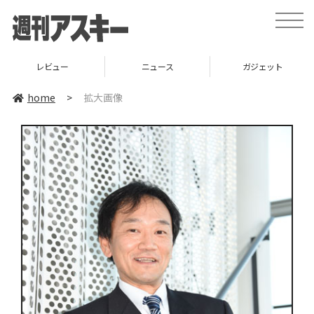
toggle
naviga
レビュー
ニュース
ガジェット
home
>
拡大画像