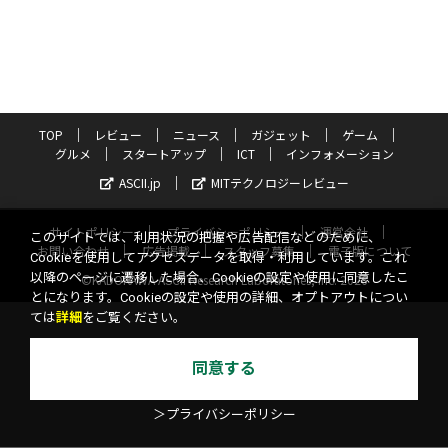
TOP
レビュー
ニュース
ガジェット
ゲーム
グルメ
スタートアップ
ICT
インフォメーション
ASCII.jp
MITテクノロジーレビュー
サイトポリシー
プライバシーポリシー
運営会社
このサイトでは、利用状況の把握や広告配信などのために、
お問い合わせ
広告掲載
スタッフ募集
電子版について
Cookieを使用してアクセスデータを取得・利用しています。これ
以降のページに遷移した場合、Cookieの設定や使用に同意したこ
©KADOKAWA ASCII Research Laboratories, Inc. 2026
とになります。Cookieの設定や使用の詳細、オプトアウトについ
ては
詳細
をご覧ください。
同意する
＞プライバシーポリシー