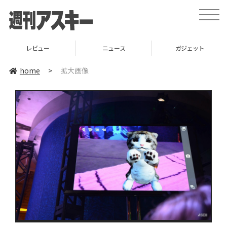
toggle
naviga
レビュー
ニュース
ガジェット
home
>
拡大画像