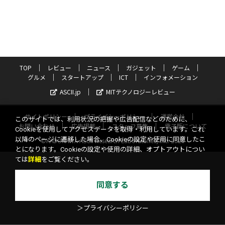
TOP
レビュー
ニュース
ガジェット
ゲーム
グルメ
スタートアップ
ICT
インフォメーション
ASCII.jp
MITテクノロジーレビュー
サイトポリシー
プライバシーポリシー
運営会社
このサイトでは、利用状況の把握や広告配信などのために、
お問い合わせ
広告掲載
スタッフ募集
電子版について
Cookieを使用してアクセスデータを取得・利用しています。これ
以降のページに遷移した場合、Cookieの設定や使用に同意したこ
©KADOKAWA ASCII Research Laboratories, Inc. 2026
とになります。Cookieの設定や使用の詳細、オプトアウトについ
ては
詳細
をご覧ください。
同意する
＞プライバシーポリシー