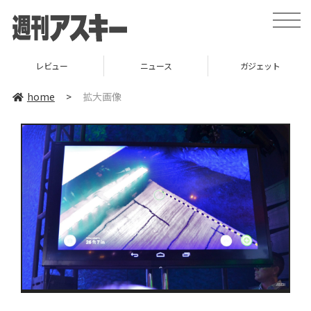
toggle
naviga
レビュー
ニュース
ガジェット
home
>
拡大画像