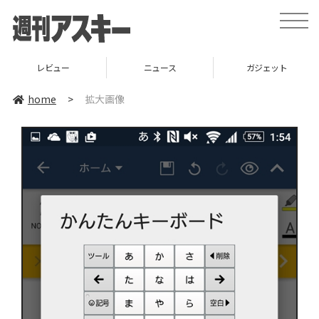
toggle
naviga
レビュー
ニュース
ガジェット
home
>
拡大画像