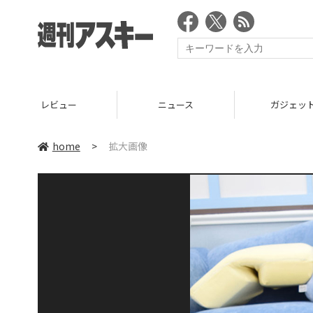
レビュー
ニュース
ガジェッ
home
>
拡大画像