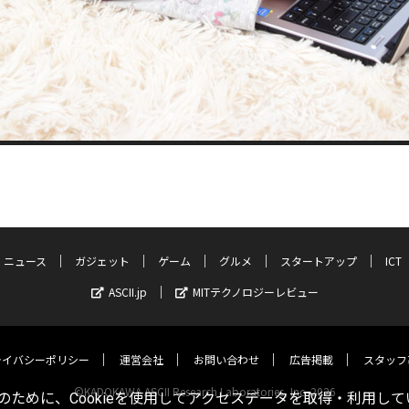
ニュース
ガジェット
ゲーム
グルメ
スタートアップ
ICT
ASCII.jp
MITテクノロジーレビュー
ライバシーポリシー
運営会社
お問い合わせ
広告掲載
スタッフ
©KADOKAWA ASCII Research Laboratories, Inc. 2026
ために、Cookieを使用してアクセスデータを取得・利用して