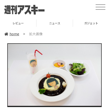
toggle
naviga
レビュー
ニュース
ガジェット
home
>
拡大画像