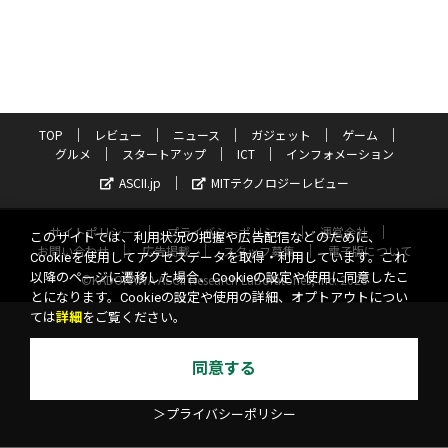
TOP
レビュー
ニュース
ガジェット
ゲーム
グルメ
スタートアップ
ICT
インフォメーション
ASCII.jp
MITテクノロジーレビュー
サイトポリシー
プライバシーポリシー
運営会社
このサイトでは、利用状況の把握や広告配信などのために、
お問い合わせ
広告掲載
スタッフ募集
電子版について
Cookieを使用してアクセスデータを取得・利用しています。これ
以降のページに遷移した場合、Cookieの設定や使用に同意したこ
©KADOKAWA ASCII Research Laboratories, Inc. 2026
とになります。Cookieの設定や使用の詳細、オプトアウトについ
ては
詳細
をご覧ください。
同意する
＞プライバシーポリシー