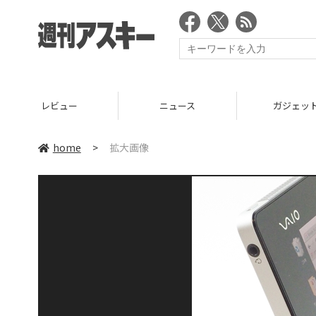
レビュー
ニュース
ガジェッ
home
>
拡大画像