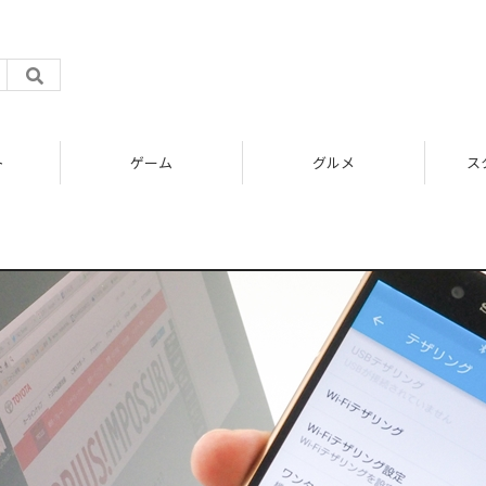
ト
ゲーム
グルメ
ス