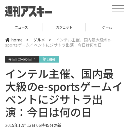
t
o
g
g
l
ニュース
ガジェット
ゲーム
e
n
a
home
>
グルメ
>
インテル主催、国内最大級のe-
v
sportsゲームイベントにジサトラ出演：今日は何の日
i
g
a
今日は何の日？
第19回
t
i
o
インテル主催、国内最
n
大級のe-sportsゲームイ
ベントにジサトラ出
演：今日は何の日
2015年12月13日 06時45分更新