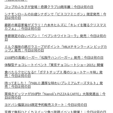
コップのふち子が登場！奇譚クラブ10周年展：今日は何の日
シナモンロールのお店シナボンで「ビスコフミニボン」限定発売：今
日は何の日
最新の美容家電がズラリ！六本木ヒルズに「キレイを贈るクリスマス
カフェ」：今日は何の日
季節限定の白いペプシ！「ペプシホワイトコーラ」発売：今日は何の
日
ミルク風味の鶏ガラスープがポイント「MILKチキンラーメン ビッグカ
ップ」発売：今日は何の日
1500円の高級バーガー「松阪牛ハンバーガー」発売：今日は何の日
体験型チョコレートイベント『東京チョコレートショー2015』開催
食べたらクセになる!?「ポテトチップス 苺のショートケーキ味」発
売：今日は何の日
待ってました！「PABLO 濃厚な味わいプレミアムチーズタルト」発
売：今日は何の日
窯焼きピッツァが350円!!「Napoli’s PIZZA＆CAFFE」大阪発進出：今
日は何の日
ヨドバシ福袋2016限定予約販売スタート：今日は何の日
京橋で無料ひとくちスイーツ食べ放題イベント開催！：今日は何の日