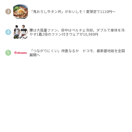
「鬼おろし牛タン丼」がおいしそ！夏限定で1110円～
腰は大風量ファン、背中はペルチェ冷却。ダブルで身体を冷
やす1着2役のファン付きウェアが10,980円
「つながりにくい」改善なるか ドコモ、最新基地局を全国
展開へ