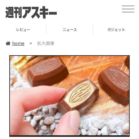
toggle
naviga
レビュー
ニュース
ガジェット
home
>
拡大画像