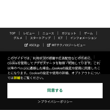
TOP
レビュー
ニュース
ガジェット
ゲーム
グルメ
スタートアップ
ICT
インフォメーション
ASCII.jp
MITテクノロジーレビュー
サイトポリシー
プライバシーポリシー
運営会社
このサイトでは、利用状況の把握や広告配信などのために、
お問い合わせ
広告掲載
スタッフ募集
電子版について
Cookieを使用してアクセスデータを取得・利用しています。これ
以降のページに遷移した場合、Cookieの設定や使用に同意したこ
©KADOKAWA ASCII Research Laboratories, Inc. 2026
とになります。Cookieの設定や使用の詳細、オプトアウトについ
ては
詳細
をご覧ください。
同意する
＞プライバシーポリシー