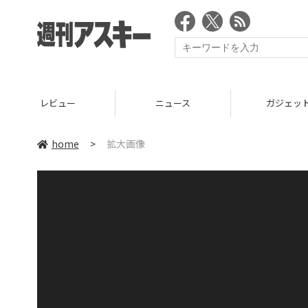
レビュー
ニュース
ガジェッ
home
>
拡大画像