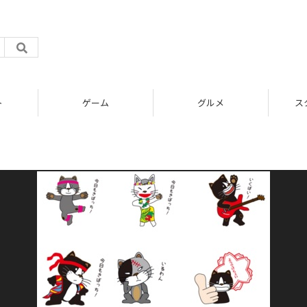
ト
ゲーム
グルメ
ス