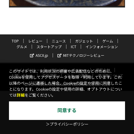
TOP
レビュー
ニュース
ガジェット
ゲーム
グルメ
スタートアップ
ICT
インフォメーション
ASCII.jp
MITテクノロジーレビュー
サイトポリシー
プライバシーポリシー
運営会社
このサイトでは、利用状況の把握や広告配信などのために、
お問い合わせ
広告掲載
スタッフ募集
電子版について
Cookieを使用してアクセスデータを取得・利用しています。これ
以降のページに遷移した場合、Cookieの設定や使用に同意したこ
©KADOKAWA ASCII Research Laboratories, Inc. 2026
とになります。Cookieの設定や使用の詳細、オプトアウトについ
ては
詳細
をご覧ください。
同意する
＞プライバシーポリシー