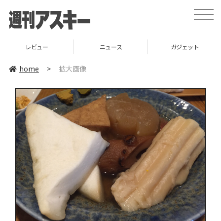
toggle
naviga
レビュー
ニュース
ガジェット
home
>
拡大画像