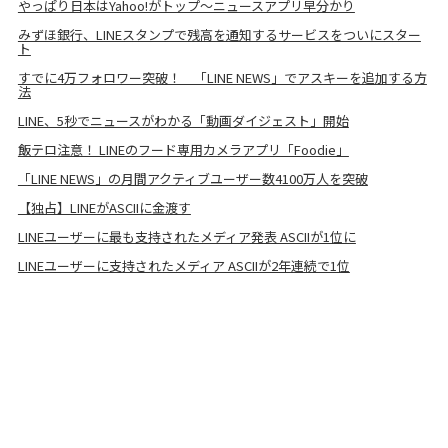
やっぱり日本はYahoo!がトップ～ニュースアプリ早分かり
みずほ銀行、LINEスタンプで残高を通知するサービスをついにスター
ト
すでに4万フォロワー突破！ 「LINE NEWS」でアスキーを追加する方
法
LINE、5秒でニュースがわかる「動画ダイジェスト」開始
飯テロ注意！ LINEのフード専用カメラアプリ「Foodie」
「LINE NEWS」の月間アクティブユーザー数4100万人を突破
【独占】LINEがASCIIに金渡す
LINEユーザーに最も支持されたメディア発表 ASCIIが1位に
LINEユーザーに支持されたメディア ASCIIが2年連続で1位