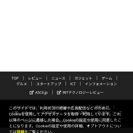
TOP
レビュー
ニュース
ガジェット
ゲーム
グルメ
スタートアップ
ICT
インフォメーション
ASCII.jp
MITテクノロジーレビュー
サイトポリシー
プライバシーポリシー
運営会社
このサイトでは、利用状況の把握や広告配信などのために、
お問い合わせ
広告掲載
スタッフ募集
電子版について
Cookieを使用してアクセスデータを取得・利用しています。これ
以降のページに遷移した場合、Cookieの設定や使用に同意したこ
©KADOKAWA ASCII Research Laboratories, Inc. 2026
とになります。Cookieの設定や使用の詳細、オプトアウトについ
ては
詳細
をご覧ください。