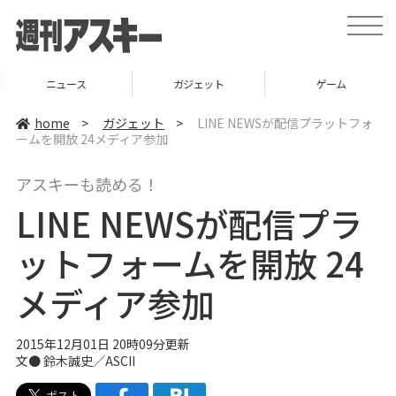
t
o
g
g
l
ニュース
ガジェット
ゲーム
e
n
a
home
>
ガジェット
>
LINE NEWSが配信プラットフォ
v
ームを開放 24メディア参加
i
g
a
アスキーも読める！
t
i
LINE NEWSが配信プラ
o
n
ットフォームを開放 24
メディア参加
2015年12月01日 20時09分更新
文● 鈴木誠史／ASCII