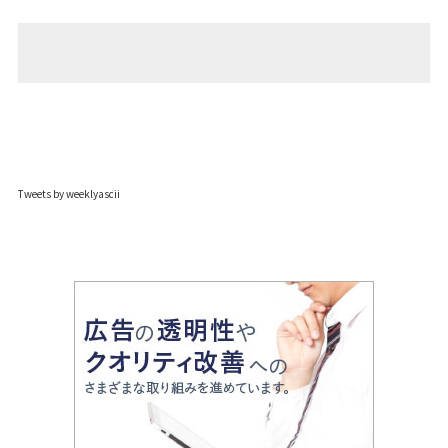
Tweets by weeklyascii