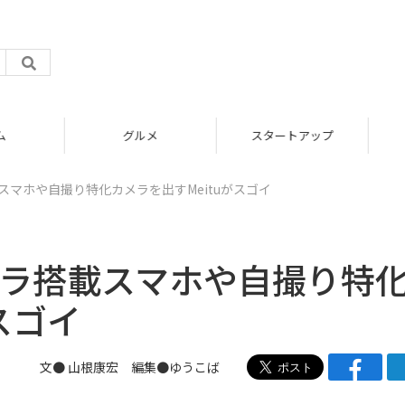
グルメ
スタートアップ
スマホや自撮り特化カメラを出すMeituがスゴイ
メラ搭載スマホや自撮り特
スゴイ
文●
山根康宏
編集●
ゆうこば