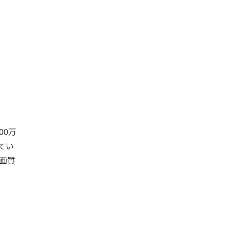
00万
てい
高画質