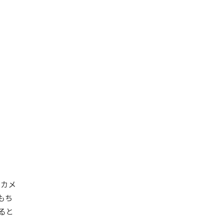
ルカメ
もち
ると