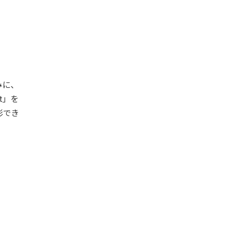
みに、
t」を
影でき