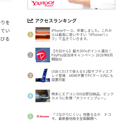
アクセスランキング
かりを
してい
iPhoneケース、卒業しました。これか
らは最高に使いやすい「iPhoneバッ
浴びる
ク」で生きていきます。
【今日から】最大30％ポイント還元！
PayPay自治体キャンペーン 2026年8月
開始分
USB-Cだけで使える9.2型サブディスプ
レイ登場 HDMI不要でPCケース内にも
設置可能
熊本にエアコン300台即日納品、ビック
カメラに称賛「大ファインプレー」
「つながりにくい」改善なるか ドコ
モ、最新基地局を全国展開へ