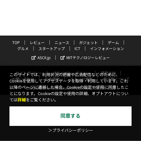
TOP
レビュー
ニュース
ガジェット
ゲーム
グルメ
スタートアップ
ICT
インフォメーション
ASCII.jp
MITテクノロジーレビュー
サイトポリシー
プライバシーポリシー
運営会社
このサイトでは、利用状況の把握や広告配信などのために、
お問い合わせ
広告掲載
スタッフ募集
電子版について
Cookieを使用してアクセスデータを取得・利用しています。これ
以降のページに遷移した場合、Cookieの設定や使用に同意したこ
©KADOKAWA ASCII Research Laboratories, Inc. 2026
とになります。Cookieの設定や使用の詳細、オプトアウトについ
ては
詳細
をご覧ください。
同意する
＞プライバシーポリシー