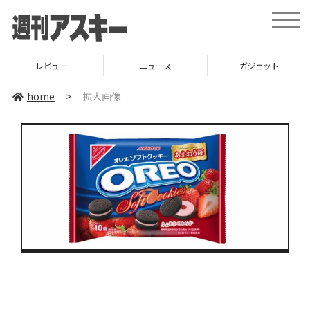
toggle
naviga
レビュー
ニュース
ガジェット
home
>
拡大画像