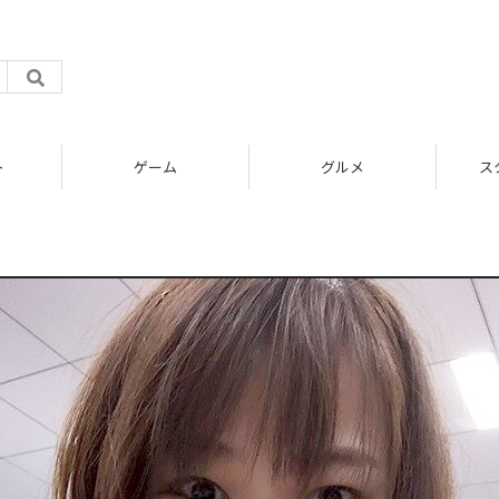
ト
ゲーム
グルメ
ス