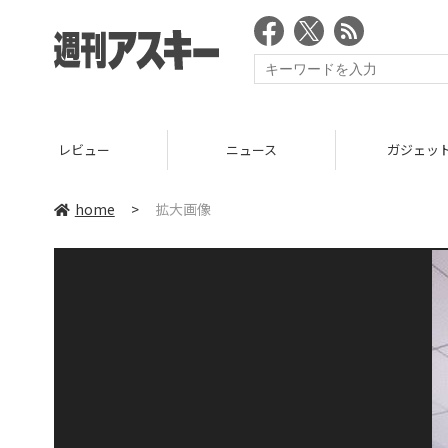
レビュー
ニュース
ガジェッ
home
>
拡大画像