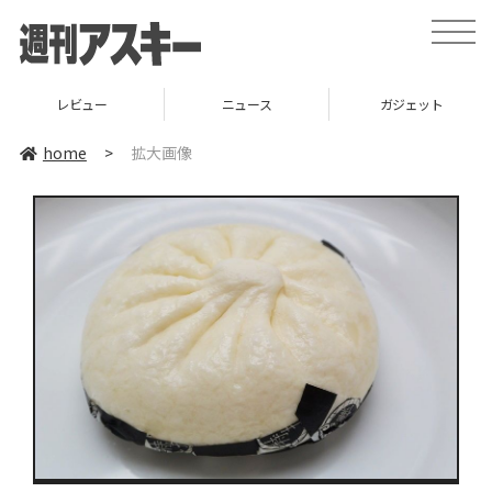
toggle
naviga
レビュー
ニュース
ガジェット
home
>
拡大画像