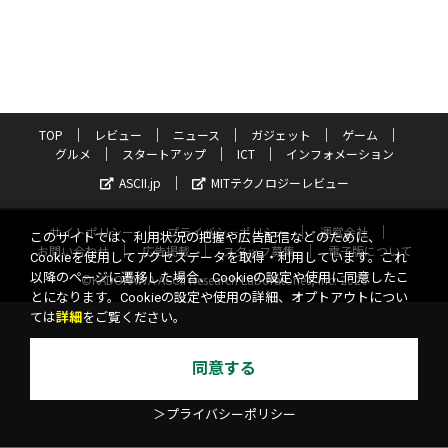
TOP
レビュー
ニュース
ガジェット
ゲーム
グルメ
スタートアップ
ICT
インフォメーション
ASCII.jp
MITテクノロジーレビュー
サイトポリシー
プライバシーポリシー
運営会社
このサイトでは、利用状況の把握や広告配信などのために、
お問い合わせ
広告掲載
スタッフ募集
電子版について
Cookieを使用してアクセスデータを取得・利用しています。これ
以降のページに遷移した場合、Cookieの設定や使用に同意したこ
©KADOKAWA ASCII Research Laboratories, Inc. 2026
とになります。Cookieの設定や使用の詳細、オプトアウトについ
ては
詳細
をご覧ください。
同意する
＞プライバシーポリシー