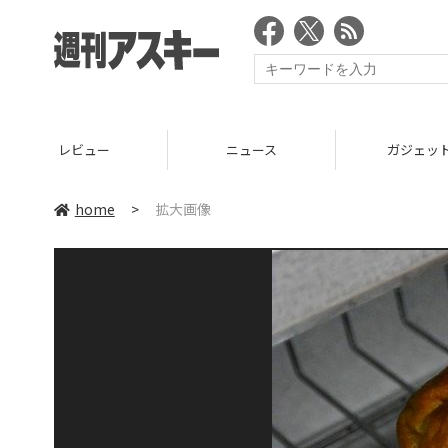
レビュー
ニュース
ガジェッ
home
>
拡大画像