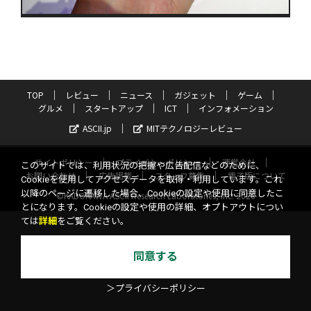
TOP
レビュー
ニュース
ガジェット
ゲーム
グルメ
スタートアップ
ICT
インフォメーション
ASCII.jp
MITテクノロジーレビュー
サイトポリシー
プライバシーポリシー
運営会社
このサイトでは、利用状況の把握や広告配信などのために、
お問い合わせ
広告掲載
スタッフ募集
電子版について
Cookieを使用してアクセスデータを取得・利用しています。これ
以降のページに遷移した場合、Cookieの設定や使用に同意したこ
©KADOKAWA ASCII Research Laboratories, Inc. 2026
とになります。Cookieの設定や使用の詳細、オプトアウトについ
ては
詳細
をご覧ください。
同意する
＞プライバシーポリシー