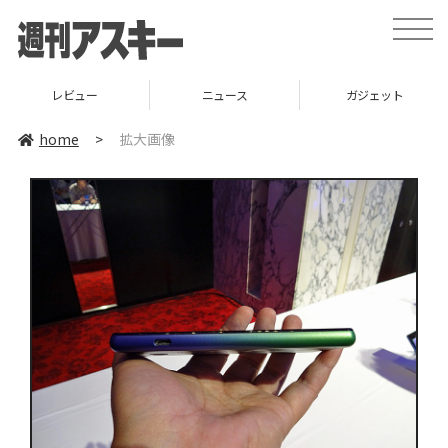
toggle
naviga
レビュー
ニュース
ガジェット
home
>
拡大画像