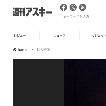
レビュー
ニュース
ガジェッ
home
>
拡大画像