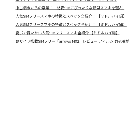
中古端末からの卒業！ 格安SIMにぴったりな新型スマホを選ぶ!!
人気SIMフリースマホの特徴とスペック全紹介！ 【ミドルハイ編】
人気SIMフリースマホの特徴とスペック全紹介！ 【ミドルハイ編】
夏ボで買いたい人気SIMフリースマホ全紹介 【ミドルハイ編】
おサイフ搭載SIMフリー「arrows M02」レビュー フィルムはFit用