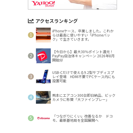
アクセスランキング
iPhoneケース、卒業しました。これか
らは最高に使いやすい「iPhoneバッ
ク」で生きていきます。
【今日から】最大30％ポイント還元！
PayPay自治体キャンペーン 2026年8月
開始分
USB-Cだけで使える9.2型サブディスプ
レイ登場 HDMI不要でPCケース内にも
設置可能
熊本にエアコン300台即日納品、ビック
カメラに称賛「大ファインプレー」
「つながりにくい」改善なるか ドコ
モ、最新基地局を全国展開へ