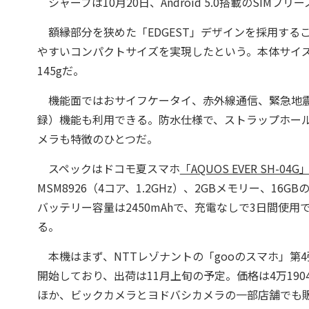
シャープは10月20日、Android 5.0搭載のSIMフリ
額縁部分を狭めた「EDGEST」デザインを採用するこ
やすいコンパクトサイズを実現したという。本体サイズは
145gだ。
機能面ではおサイフケータイ、赤外線通信、緊急地震速
録）機能も利用できる。防水仕様で、ストラップホールも
メラも特徴のひとつだ。
スペックはドコモ夏スマホ
「AQUOS EVER SH-04G
MSM8926（4コア、1.2GHz）、2GBメモリー、16
バッテリー容量は2450mAhで、充電なしで3日間使用できるとし
る。
本機はまず、NTTレゾナントの「gooのスマホ」第4
開始しており、出荷は11月上旬の予定。価格は4万1904円だ
ほか、ビックカメラとヨドバシカメラの一部店舗でも