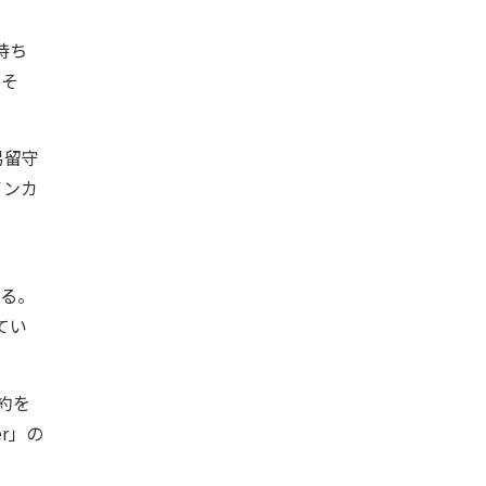
持ち
よそ
易留守
インカ
きる。
してい
約を
er」の