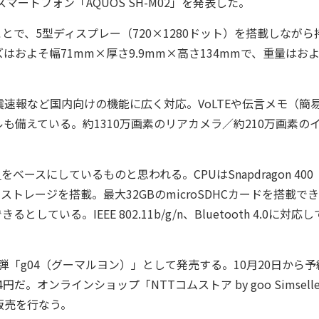
ースマートフォン「AQUOS SH-M02」を発表した。
とで、5型ディスプレー（720×1280ドット）を搭載しながら
およそ幅71mm×厚さ9.9mm×高さ134mmで、重量はお
報など国内向けの機能に広く対応。VoLTEや伝言メモ（簡
備えている。約1310万画素のリアカメラ／約210万画素の
」
をベースにしているものと思われる。CPUはSnapdragon 400
GBのストレージを搭載。最大32GBのmicroSDHCカードを搭載で
ている。IEEE 802.11b/g/n、Bluetooth 4.0に対応
弾「g04（グーマルヨン）」として発売する。10月20日から予
。オンラインショップ「NTTコムストア by goo Simsell
販売を行なう。