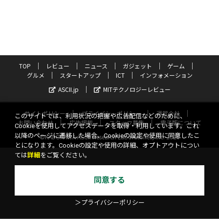
TOP
レビュー
ニュース
ガジェット
ゲーム
グルメ
スタートアップ
ICT
インフォメーション
ASCII.jp
MITテクノロジーレビュー
サイトポリシー
プライバシーポリシー
運営会社
このサイトでは、利用状況の把握や広告配信などのために、
お問い合わせ
広告掲載
スタッフ募集
電子版について
Cookieを使用してアクセスデータを取得・利用しています。これ
以降のページに遷移した場合、Cookieの設定や使用に同意したこ
©KADOKAWA ASCII Research Laboratories, Inc. 2026
とになります。Cookieの設定や使用の詳細、オプトアウトについ
ては
詳細
をご覧ください。
同意する
＞プライバシーポリシー