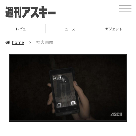
toggle
naviga
レビュー
ニュース
ガジェット
home
>
拡大画像