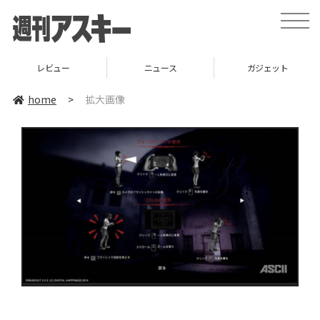
toggle
naviga
レビュー
ニュース
ガジェット
home
>
拡大画像