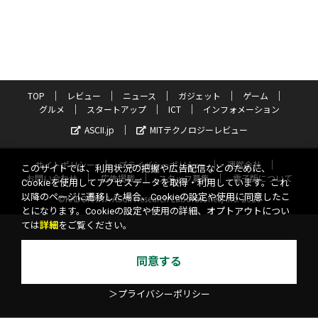
TOP
レビュー
ニュース
ガジェット
ゲーム
グルメ
スタートアップ
ICT
インフォメーション
ASCII.jp
MITテクノロジーレビュー
サイトポリシー
プライバシーポリシー
運営会社
このサイトでは、利用状況の把握や広告配信などのために、
お問い合わせ
広告掲載
スタッフ募集
電子版について
Cookieを使用してアクセスデータを取得・利用しています。これ
以降のページに遷移した場合、Cookieの設定や使用に同意したこ
©KADOKAWA ASCII Research Laboratories, Inc. 2026
とになります。Cookieの設定や使用の詳細、オプトアウトについ
ては
詳細
をご覧ください。
同意する
＞プライバシーポリシー