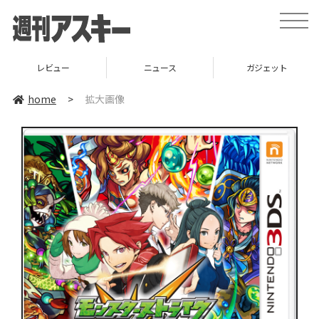
toggle
naviga
レビュー
ニュース
ガジェット
home
>
拡大画像