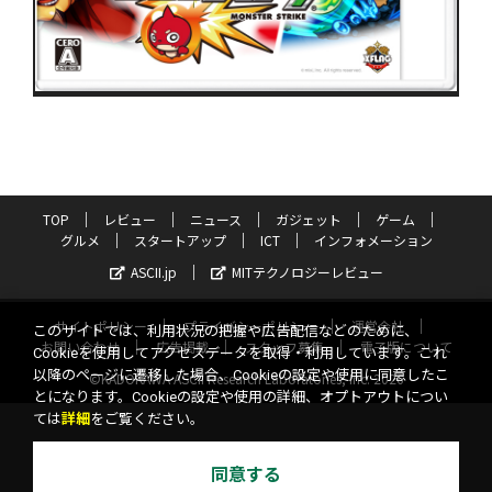
TOP
レビュー
ニュース
ガジェット
ゲーム
グルメ
スタートアップ
ICT
インフォメーション
ASCII.jp
MITテクノロジーレビュー
サイトポリシー
プライバシーポリシー
運営会社
このサイトでは、利用状況の把握や広告配信などのために、
お問い合わせ
広告掲載
スタッフ募集
電子版について
Cookieを使用してアクセスデータを取得・利用しています。これ
以降のページに遷移した場合、Cookieの設定や使用に同意したこ
©KADOKAWA ASCII Research Laboratories, Inc. 2026
とになります。Cookieの設定や使用の詳細、オプトアウトについ
ては
詳細
をご覧ください。
同意する