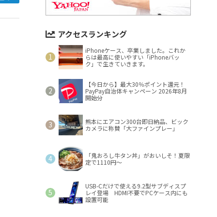
アクセスランキング
iPhoneケース、卒業しました。これか
らは最高に使いやすい「iPhoneバッ
ク」で生きていきます。
【今日から】最大30％ポイント還元！
PayPay自治体キャンペーン 2026年8月
開始分
熊本にエアコン300台即日納品、ビック
カメラに称賛「大ファインプレー」
「鬼おろし牛タン丼」がおいしそ！夏限
定で1110円～
USB-Cだけで使える9.2型サブディスプ
レイ登場 HDMI不要でPCケース内にも
設置可能