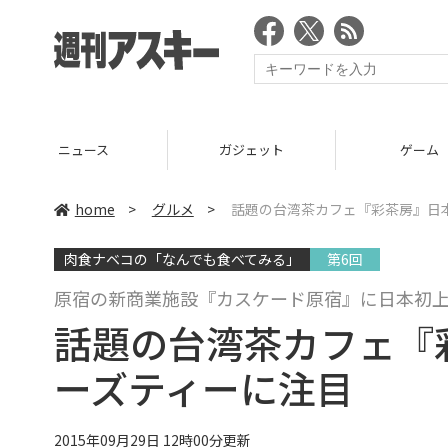
ニュース
ガジェット
ゲーム
home
>
グルメ
>
話題の台湾茶カフェ『彩茶房』日
肉食ナベコの「なんでも食べてみる」
第6回
原宿の新商業施設『カスケード原宿』に日本初上
話題の台湾茶カフェ『
ーズティーに注目
2015年09月29日 12時00分更新