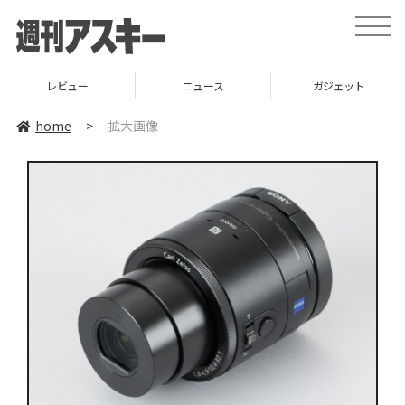
toggle
naviga
レビュー
ニュース
ガジェット
home
>
拡大画像