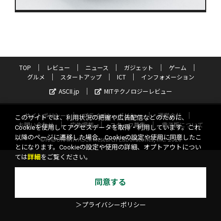
TOP
レビュー
ニュース
ガジェット
ゲーム
グルメ
スタートアップ
ICT
インフォメーション
ASCII.jp
MITテクノロジーレビュー
サイトポリシー
プライバシーポリシー
運営会社
このサイトでは、利用状況の把握や広告配信などのために、
お問い合わせ
広告掲載
スタッフ募集
電子版について
Cookieを使用してアクセスデータを取得・利用しています。これ
以降のページに遷移した場合、Cookieの設定や使用に同意したこ
©KADOKAWA ASCII Research Laboratories, Inc. 2026
とになります。Cookieの設定や使用の詳細、オプトアウトについ
ては
詳細
をご覧ください。
同意する
＞プライバシーポリシー