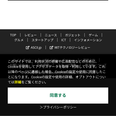
TOP
レビュー
ニュース
ガジェット
ゲーム
グルメ
スタートアップ
ICT
インフォメーション
ASCII.jp
MITテクノロジーレビュー
サイトポリシー
プライバシーポリシー
運営会社
このサイトでは、利用状況の把握や広告配信などのために、
お問い合わせ
広告掲載
スタッフ募集
電子版について
Cookieを使用してアクセスデータを取得・利用しています。これ
以降のページに遷移した場合、Cookieの設定や使用に同意したこ
©KADOKAWA ASCII Research Laboratories, Inc. 2026
とになります。Cookieの設定や使用の詳細、オプトアウトについ
ては
詳細
をご覧ください。
同意する
＞プライバシーポリシー