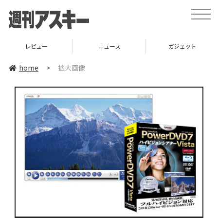
toggle
naviga
レビュー
ニュース
ガジェット
home
>
拡大画像